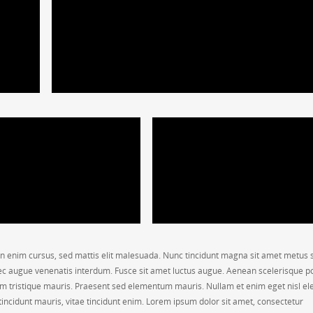
n enim cursus, sed mattis elit malesuada. Nunc tincidunt magna sit amet metus s
c augue venenatis interdum. Fusce sit amet luctus augue. Aenean scelerisque po
ctum tristique mauris. Praesent sed elementum mauris. Nullam et enim eget nisl el
incidunt mauris, vitae tincidunt enim. Lorem ipsum dolor sit amet, consectetur