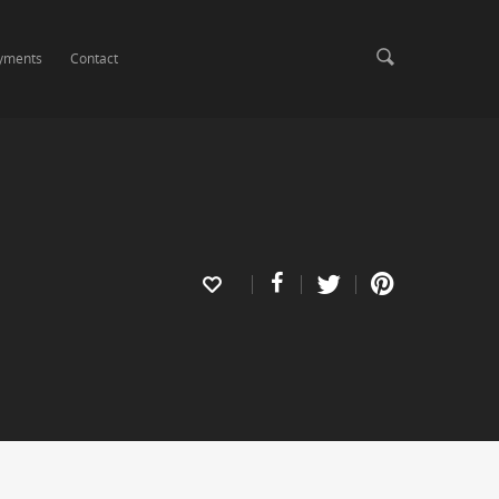
yments
Contact