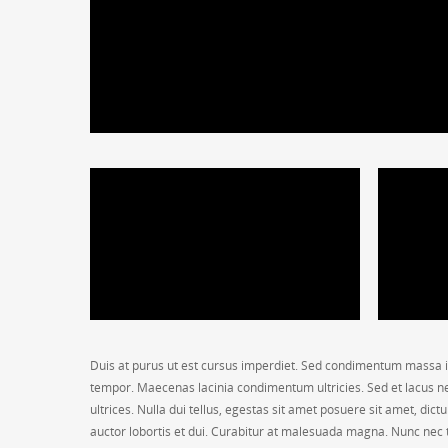
Duis at purus ut est cursus imperdiet. Sed condimentum massa i
tempor. Maecenas lacinia condimentum ultricies. Sed et lacus ne
ultrices. Nulla dui tellus, egestas sit amet posuere sit amet, di
auctor lobortis et dui. Curabitur at malesuada magna. Nunc nec t