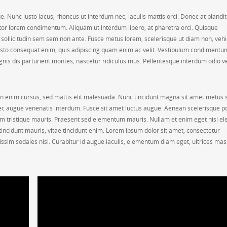
e. Nunc justo lacus, rhoncus ut interdum nec, iaculis mattis orci. Donec at blandi
rttitor lorem condimentum. Aliquam ut interdum libero, at pharetra orci. Quisque
s sollicitudin sem sem non ante. Fusce metus lorem, scelerisque ut diam non, vehi
justo consequat enim, quis adipiscing quam enim ac velit. Vestibulum condimentu
nis dis parturient montes, nascetur ridiculus mus. Pellentesque interdum odio v
n enim cursus, sed mattis elit malesuada. Nunc tincidunt magna sit amet metus s
c augue venenatis interdum. Fusce sit amet luctus augue. Aenean scelerisque po
ctum tristique mauris. Praesent sed elementum mauris. Nullam et enim eget nisl el
incidunt mauris, vitae tincidunt enim. Lorem ipsum dolor sit amet, consectetur
nissim sodales nisi. Curabitur id augue iaculis, elementum diam eget, ultrices mas