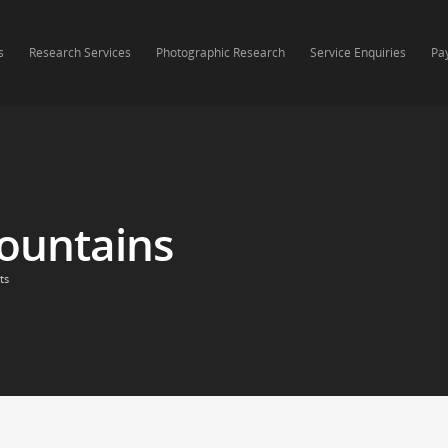
s
Research Services
Photographic Research
Service Enquiries
Pa
ountains
ts