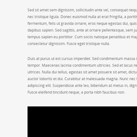
Sed sit amet sem dignissim, sollicitudin ante vel, consequat nequ
nec tristique ligula. Donec euismod nulla at erat fringilla, a po
fermentum, felis ut gravida ornare, eros neque egestas dui, qui
dapibus sapien. Sed sagittis, ante at ornare pellentesque, sem 
tempus sapien eu porttitor. Cum sociis natoque penatibus et mag
consectetur dignissim. Fusce eget tristique nulla.
Duis at purus ut est cursus imperdiet. Sed condimentum massa i
tempor. Maecenas lacinia condimentum ultricies. Sed et lacus ne
ultrices. Nulla dui tellus, egestas sit amet posuere sit amet, di
auctor lobortis et dui. Curabitur at malesuada magna. Nunc nec t
adipiscing elit. Suspendisse ante leo, bibendum at metus in, dig
Fusce eleifend tincidunt neque, a porta nibh faucibus non.