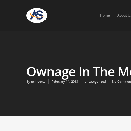
Home
About U
Ownage In The M
By
ntritchew
February 14, 2013
Uncategorized
No Commen